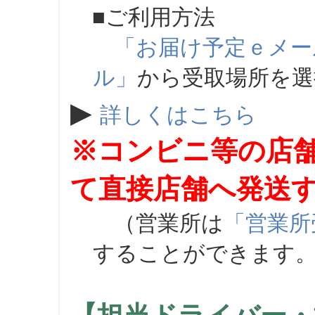
■ご利用方法
「お届け予定ｅメー
ル」
から受取場所を
▶
詳しくはこちら
※コンビニ等の店
て直接店舗へ発送
（営業所は
「営業所
することができます