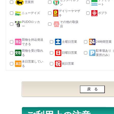
セブン-イレブ
ファミリー
営業所
ン
ート
デイリーヤマザ
ニューデイズ
ポプラ
キ
PUDOロッカ
その他の取扱
ー
店
荷物を持込発送
土曜日営業
24時間営業
できる
荷物を受け取れ
駐車場あり
日曜日営業
る
業所のみ）
本日営業してい
祝日営業
る