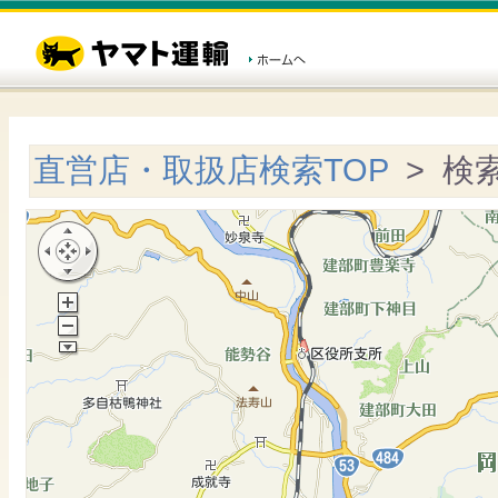
直営店・取扱店検索TOP
> 検