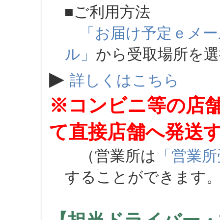
■ご利用方法
「お届け予定ｅメー
ル」
から受取場所を
▶
詳しくはこちら
※コンビニ等の店
て直接店舗へ発送
（営業所は
「営業所
することができます