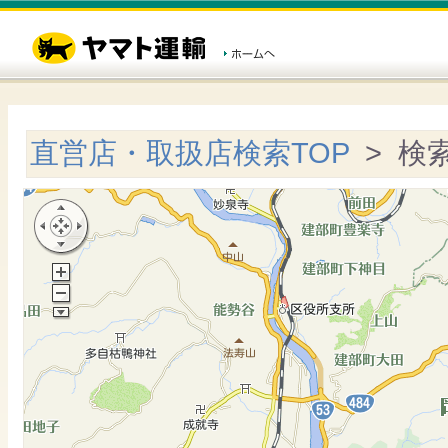
直営店・取扱店検索TOP
> 検