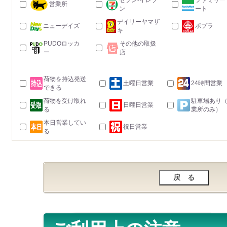
セブン-イレブ
ファミリー
営業所
ン
ート
デイリーヤマザ
ニューデイズ
ポプラ
キ
PUDOロッカ
その他の取扱
ー
店
荷物を持込発送
土曜日営業
24時間営業
できる
荷物を受け取れ
駐車場あり
日曜日営業
る
業所のみ）
本日営業してい
祝日営業
る