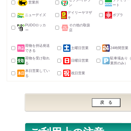
セブン-イレブ
ファミリー
営業所
ン
ート
デイリーヤマザ
ニューデイズ
ポプラ
キ
PUDOロッカ
その他の取扱
ー
店
荷物を持込発送
土曜日営業
24時間営業
できる
荷物を受け取れ
駐車場あり
日曜日営業
る
業所のみ）
本日営業してい
祝日営業
る