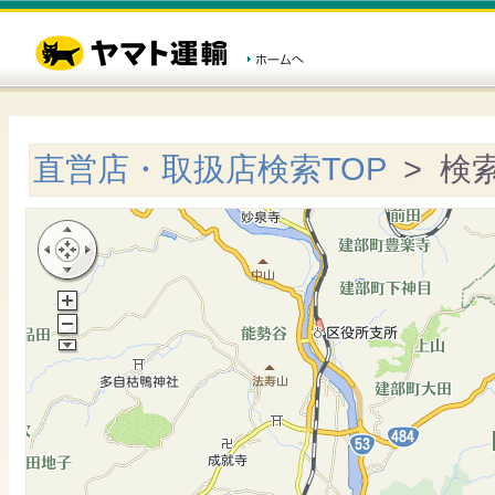
直営店・取扱店検索TOP
> 検