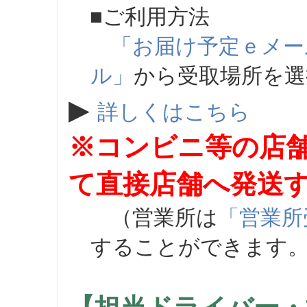
■ご利用方法
「お届け予定ｅメー
ル」
から受取場所を
▶
詳しくはこちら
※コンビニ等の店
て直接店舗へ発送
（営業所は
「営業所
することができます