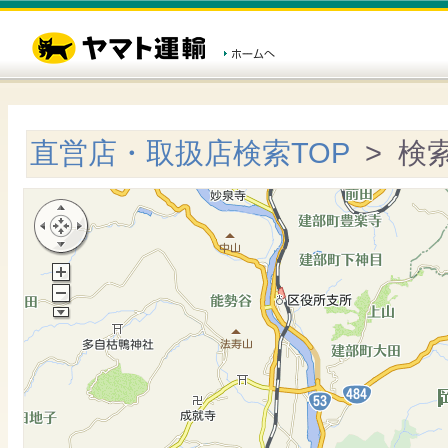
直営店・取扱店検索TOP
> 検