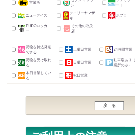
セブン-イレブ
ファミリー
営業所
ン
ート
デイリーヤマザ
ニューデイズ
ポプラ
キ
PUDOロッカ
その他の取扱
ー
店
荷物を持込発送
土曜日営業
24時間営業
できる
荷物を受け取れ
駐車場あり
日曜日営業
る
業所のみ）
本日営業してい
祝日営業
る