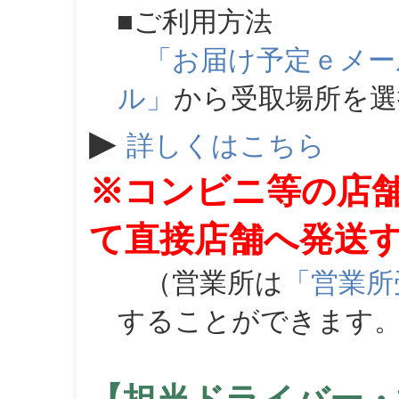
■ご利用方法
「お届け予定ｅメー
ル」
から受取場所を
▶
詳しくはこちら
※コンビニ等の店
て直接店舗へ発送
（営業所は
「営業所
することができます