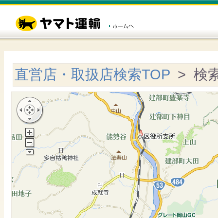
直営店・取扱店検索TOP
> 検