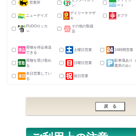
セブン-イレブ
ファミリー
営業所
ン
ート
デイリーヤマザ
ニューデイズ
ポプラ
キ
PUDOロッカ
その他の取扱
ー
店
荷物を持込発送
土曜日営業
24時間営業
できる
荷物を受け取れ
駐車場あり
日曜日営業
る
業所のみ）
本日営業してい
祝日営業
る