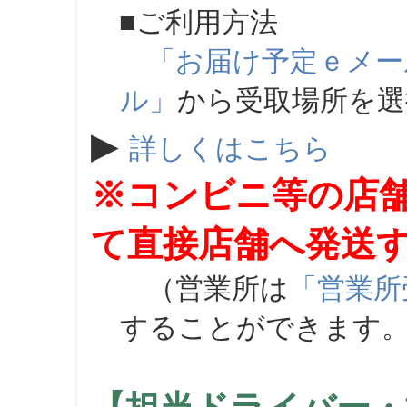
■ご利用方法
「お届け予定ｅメー
ル」
から受取場所を
▶
詳しくはこちら
※コンビニ等の店
て直接店舗へ発送
（営業所は
「営業所
することができます