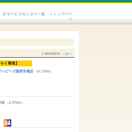
サービスセンター一覧
トップペー
ジ
1-5件/50件中 →
次へ
アハピーズ国府市場店
（4.17km）
牟佐
（2.97km）