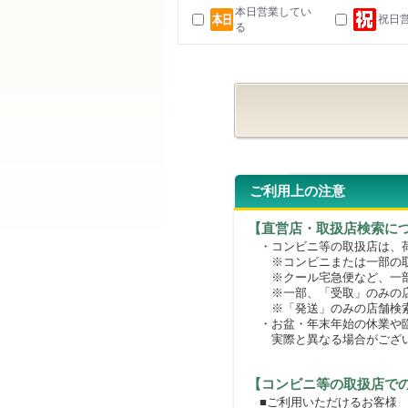
本日営業してい
祝日
る
ご利用上の注意
【直営店・取扱店検索に
・コンビニ等の取扱店は、荷
※コンビニまたは一部の取扱
※クール宅急便など、一部
※一部、「受取」のみの店
※「発送」のみの店舗検索
・お盆・年末年始の休業や臨
実際と異なる場合がござ
【コンビニ等の取扱店で
■ご利用いただけるお客様