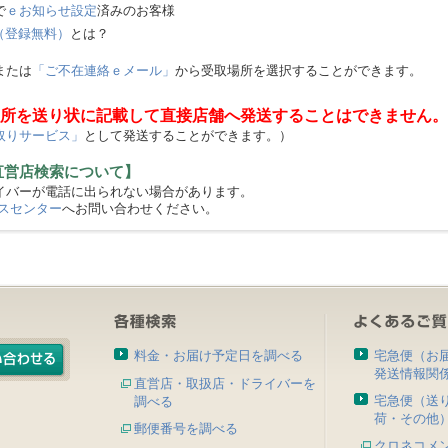
で
ｅお知らせ設定
済みのお客様
（登録無料）
とは？
または
「ご不在連絡ｅメール」
から受取場所を選択することができます。
所を送り状に記載して直接店舗へ発送することはできません。
取りサービス」
として発送することができます。）
直営店検索について】
バーが電話に出られない場合があります。
スセンター
へお問い合わせください。
料金・お届け予定日を調べる
宅急便（お
発送情報関
直営店・取扱店・ドライバーを
宅急便（送
調べる
荷・その他
郵便番号を調べる
クロネコメ