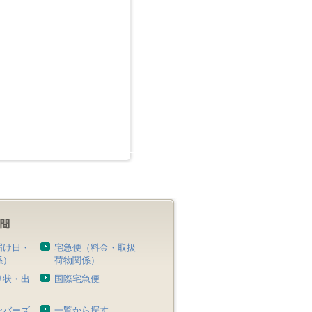
届け日・
宅急便（料金・取扱
係）
荷物関係）
り状・出
国際宅急便
）
ンバーズ
一覧から探す