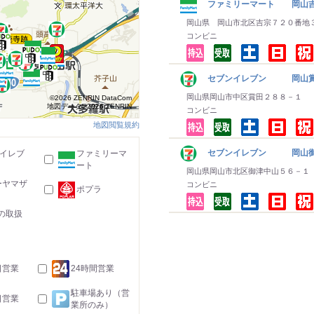
ファミリーマート 岡山
岡山県 岡山市北区吉宗７２０番地
コンビニ
セブンイレブン 岡山
岡山県岡山市中区賞田２８８－１
©2026 ZENRIN DataCom
地図データ©2026 ZENRIN
コンビニ
地図閲覧規約
セブンイレブン 岡山御
-イレブ
ファミリーマ
ート
岡山県岡山市北区御津中山５６－１
ーヤマザ
コンビニ
ポプラ
の取扱
日営業
24時間営業
駐車場あり（営
日営業
業所のみ）