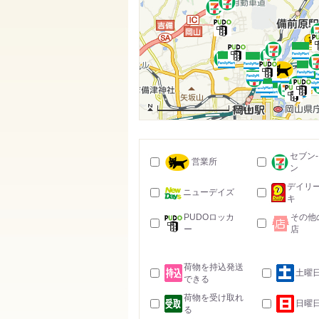
3.5km
セブン
営業所
ン
デイリ
ニューデイズ
キ
PUDOロッカ
その他
ー
店
荷物を持込発送
土曜
できる
荷物を受け取れ
日曜
る