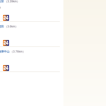
吉宗
（3.39km）
３
賞田
（3.6km）
津中山
（3.76km）