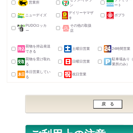
セブン-イレブ
ファミリー
営業所
ン
ート
デイリーヤマザ
ニューデイズ
ポプラ
キ
PUDOロッカ
その他の取扱
ー
店
荷物を持込発送
土曜日営業
24時間営業
できる
荷物を受け取れ
駐車場あり
日曜日営業
る
業所のみ）
本日営業してい
祝日営業
る