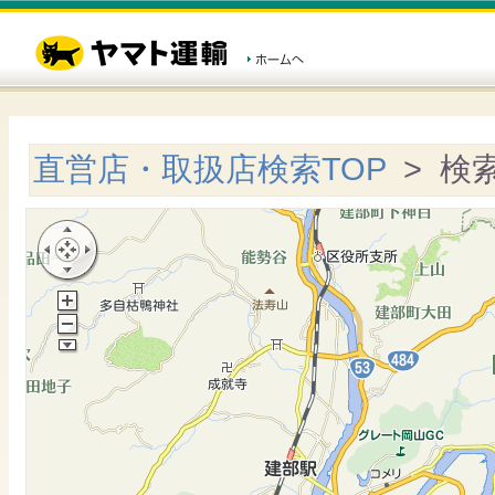
直営店・取扱店検索TOP
> 検