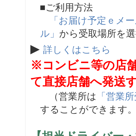
■ご利用方法
「お届け予定ｅメー
ル」
から受取場所を
▶
詳しくはこちら
※コンビニ等の店
て直接店舗へ発送
（営業所は
「営業所
することができます