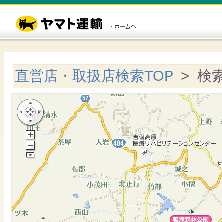
直営店・取扱店検索TOP
> 検