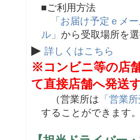
■ご利用方法
「お届け予定ｅメー
ル」
から受取場所を
▶
詳しくはこちら
※コンビニ等の店
て直接店舗へ発送
（営業所は
「営業所
することができます