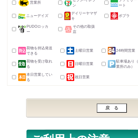
セブン-イレブ
ファミリー
営業所
ン
ート
デイリーヤマザ
ニューデイズ
ポプラ
キ
PUDOロッカ
その他の取扱
ー
店
荷物を持込発送
土曜日営業
24時間営業
できる
荷物を受け取れ
駐車場あり
日曜日営業
る
業所のみ）
本日営業してい
祝日営業
る