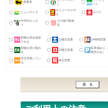
セブン-イレブ
ファミリー
営業所
ン
ート
デイリーヤマザ
ニューデイズ
ポプラ
キ
PUDOロッカ
その他の取扱
ー
店
荷物を持込発送
土曜日営業
24時間営業
できる
荷物を受け取れ
駐車場あり
日曜日営業
る
業所のみ）
本日営業してい
祝日営業
る