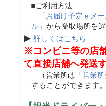
■ご利用方法
「お届け予定ｅメー
ル」
から受取場所を
▶
詳しくはこちら
※コンビニ等の店
て直接店舗へ発送
（営業所は
「営業所
することができます