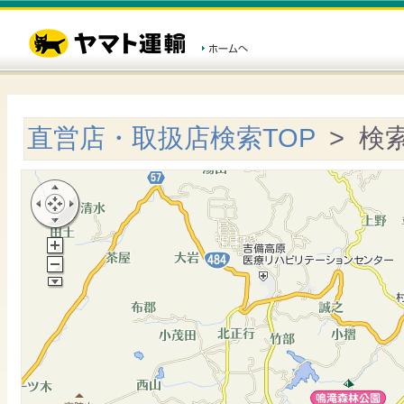
直営店・取扱店検索TOP
> 検