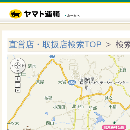
直営店・取扱店検索TOP
> 検