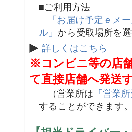
■ご利用方法
「お届け予定ｅメー
ル」
から受取場所を
▶
詳しくはこちら
※コンビニ等の店
て直接店舗へ発送
（営業所は
「営業所
することができます