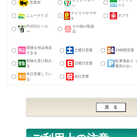
セブン-イレブ
ファミリー
営業所
ン
ート
デイリーヤマザ
ニューデイズ
ポプラ
キ
PUDOロッカ
その他の取扱
ー
店
荷物を持込発送
土曜日営業
24時間営業
できる
荷物を受け取れ
駐車場あり
日曜日営業
る
業所のみ）
本日営業してい
祝日営業
る