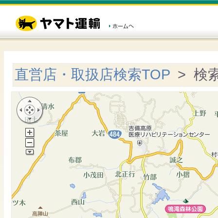
直営店・取扱店検索TOP
> 検