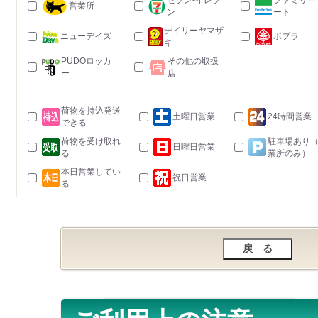
セブン-イレブ
ファミリー
営業所
ン
ート
デイリーヤマザ
ニューデイズ
ポプラ
キ
PUDOロッカ
その他の取扱
ー
店
荷物を持込発送
土曜日営業
24時間営業
できる
荷物を受け取れ
駐車場あり
日曜日営業
る
業所のみ）
本日営業してい
祝日営業
る