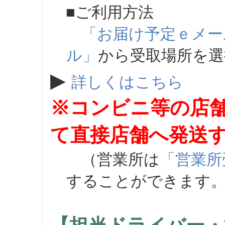
■ご利用方法
「お届け予定ｅメー
ル」
から受取場所を
▶
詳しくはこちら
※コンビニ等の店
て直接店舗へ発送
（営業所は
「営業所
することができます