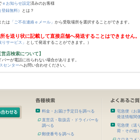
で
ｅお知らせ設定
済みのお客様
（登録無料）
とは？
または
「ご不在連絡ｅメール」
から受取場所を選択することができます。
所を送り状に記載して直接店舗へ発送することはできません。
取りサービス」
として発送することができます。）
直営店検索について】
バーが電話に出られない場合があります。
スセンター
へお問い合わせください。
料金・お届け予定日を調べる
宅急便（お
発送情報関
直営店・取扱店・ドライバーを
宅急便（送
調べる
荷・その他
郵便番号を調べる
クロネコメ