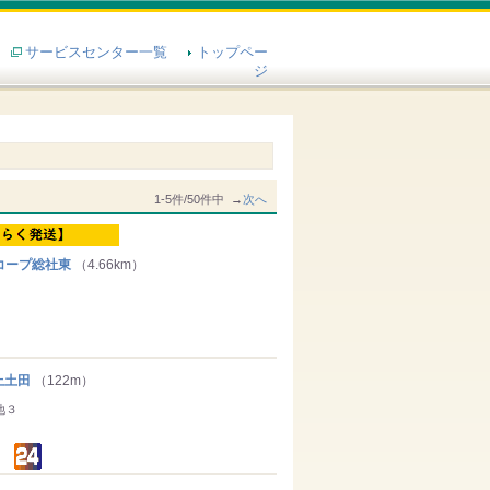
サービスセンター一覧
トップペー
ジ
1-5件/50件中 →
次へ
コープ総社東
（4.66km）
上土田
（122m）
地３