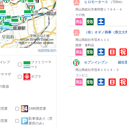
ヒロモータース
（700m）
岡山県総社市東阿曽１７６４－４
その他
（有）オギノ商事（県立大
©2026 ZENRIN DataCom
岡山県総社市窪木１１１
地図データ©2026 ZENRIN
雑貨・食料品
地図閲覧規約
-イレブ
ファミリーマ
セブンイレブン 総社
ート
岡山県総社市窪木１０１４－３
ーヤマザ
コンビニ
ポプラ
の取扱
日営業
24時間営業
駐車場あり（営
日営業
業所のみ）