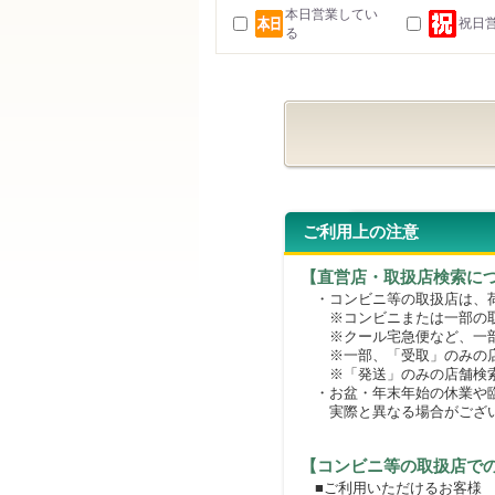
本日営業してい
祝日
る
ご利用上の注意
【直営店・取扱店検索に
・コンビニ等の取扱店は、荷
※コンビニまたは一部の取扱
※クール宅急便など、一部
※一部、「受取」のみの店
※「発送」のみの店舗検索
・お盆・年末年始の休業や臨
実際と異なる場合がござ
【コンビニ等の取扱店で
■ご利用いただけるお客様