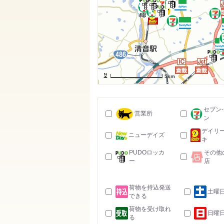
5km
セブン
営業所
ン
デイリ
ニューデイズ
キ
PUDOロッカ
その他
ー
店
荷物を持込発送
土曜
できる
荷物を受け取れ
日曜
る