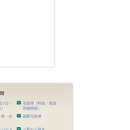
届け日・
宅急便（料金・取扱
係）
荷物関係）
り状・出
国際宅急便
）
ンバーズ
一覧から探す