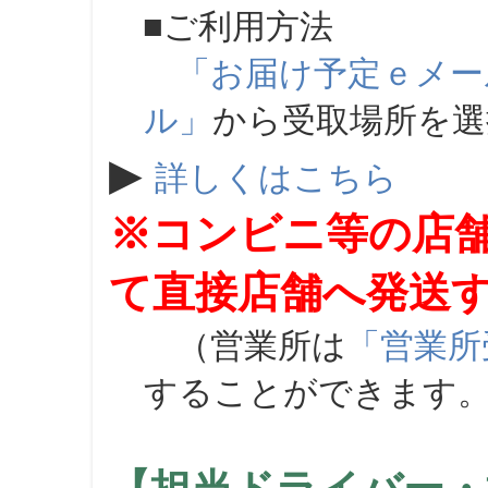
■ご利用方法
「お届け予定ｅメー
ル」
から受取場所を
▶
詳しくはこちら
※コンビニ等の店
て直接店舗へ発送
（営業所は
「営業所
することができます