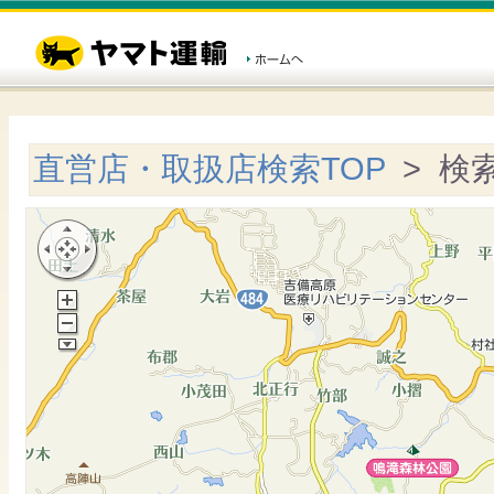
直営店・取扱店検索TOP
> 検