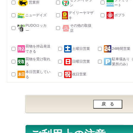
セブン-イレブ
ファミリー
営業所
ン
ート
デイリーヤマザ
ニューデイズ
ポプラ
キ
PUDOロッカ
その他の取扱
ー
店
荷物を持込発送
土曜日営業
24時間営業
できる
荷物を受け取れ
駐車場あり
日曜日営業
る
業所のみ）
本日営業してい
祝日営業
る