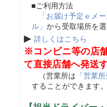
■ご利用方法
「お届け予定ｅメー
ル」
から受取場所を
▶
詳しくはこちら
※コンビニ等の店
て直接店舗へ発送
（営業所は
「営業所
することができます