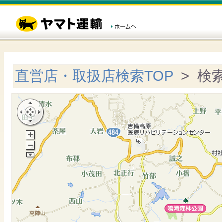
直営店・取扱店検索TOP
> 検