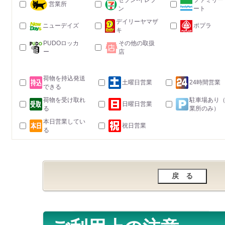
セブン-イレブ
ファミリー
営業所
ン
ート
デイリーヤマザ
ニューデイズ
ポプラ
キ
PUDOロッカ
その他の取扱
ー
店
荷物を持込発送
土曜日営業
24時間営業
できる
荷物を受け取れ
駐車場あり
日曜日営業
る
業所のみ）
本日営業してい
祝日営業
る