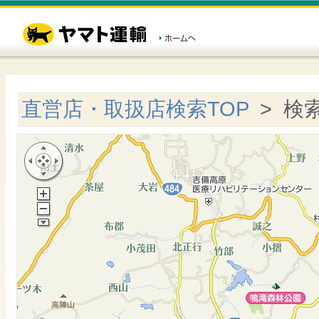
直営店・取扱店検索TOP
> 検