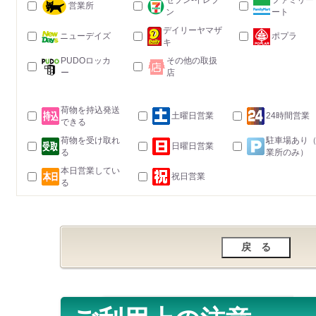
セブン-イレブ
ファミリー
営業所
ン
ート
デイリーヤマザ
ニューデイズ
ポプラ
キ
PUDOロッカ
その他の取扱
ー
店
荷物を持込発送
土曜日営業
24時間営業
できる
荷物を受け取れ
駐車場あり
日曜日営業
る
業所のみ）
本日営業してい
祝日営業
る