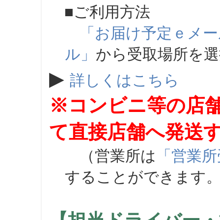
■ご利用方法
「お届け予定ｅメー
ル」
から受取場所を
▶
詳しくはこちら
※コンビニ等の店
て直接店舗へ発送
（営業所は
「営業所
することができます