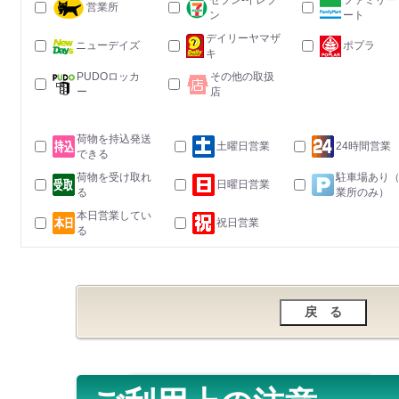
セブン-イレブ
ファミリー
営業所
ン
ート
デイリーヤマザ
ニューデイズ
ポプラ
キ
PUDOロッカ
その他の取扱
ー
店
荷物を持込発送
土曜日営業
24時間営業
できる
荷物を受け取れ
駐車場あり
日曜日営業
る
業所のみ）
本日営業してい
祝日営業
る