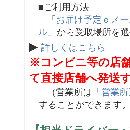
■ご利用方法
「お届け予定ｅメー
ル」
から受取場所を
▶
詳しくはこちら
※コンビニ等の店
て直接店舗へ発送
（営業所は
「営業所
することができます