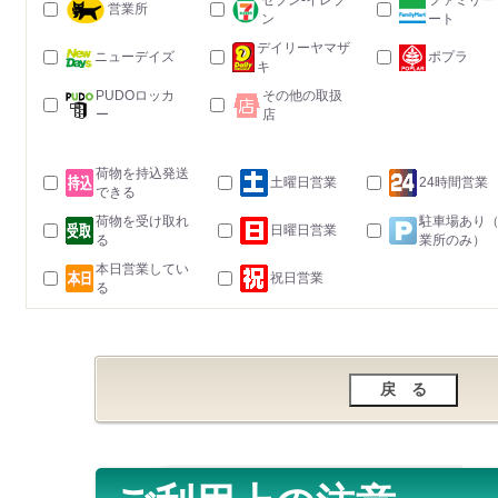
セブン-イレブ
ファミリー
営業所
ン
ート
デイリーヤマザ
ニューデイズ
ポプラ
キ
PUDOロッカ
その他の取扱
ー
店
荷物を持込発送
土曜日営業
24時間営業
できる
荷物を受け取れ
駐車場あり
日曜日営業
る
業所のみ）
本日営業してい
祝日営業
る