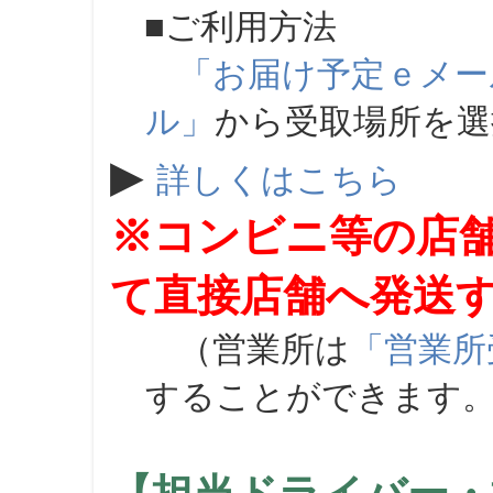
■ご利用方法
「お届け予定ｅメー
ル」
から受取場所を
▶
詳しくはこちら
※コンビニ等の店
て直接店舗へ発送
（営業所は
「営業所
することができます