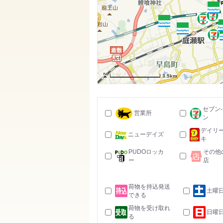
3.5km
セブン
営業所
ン
デイリ
ニューデイズ
キ
PUDOロッカ
その他
ー
店
荷物を持込発送
土曜
できる
荷物を受け取れ
日曜
る