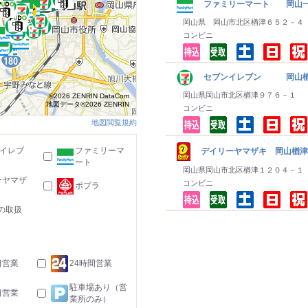
ファミリーマート 岡山
岡山県 岡山市北区楢津６５２－４
コンビニ
セブンイレブン 岡山
岡山県岡山市北区楢津９７６－１
©2026 ZENRIN DataCom
地図データ©2026 ZENRIN
コンビニ
地図閲覧規約
-イレブ
ファミリーマ
デイリーヤマザキ 岡山楢
ート
岡山県岡山市北区楢津１２０４－１
ーヤマザ
コンビニ
ポプラ
の取扱
日営業
24時間営業
駐車場あり（営
日営業
業所のみ）