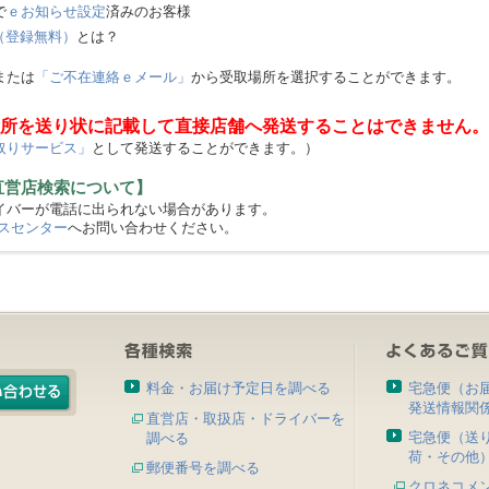
で
ｅお知らせ設定
済みのお客様
（登録無料）
とは？
または
「ご不在連絡ｅメール」
から受取場所を選択することができます。
所を送り状に記載して直接店舗へ発送することはできません。
取りサービス」
として発送することができます。）
直営店検索について】
バーが電話に出られない場合があります。
スセンター
へお問い合わせください。
料金・お届け予定日を調べる
宅急便（お
発送情報関
直営店・取扱店・ドライバーを
宅急便（送
調べる
荷・その他
郵便番号を調べる
クロネコメ