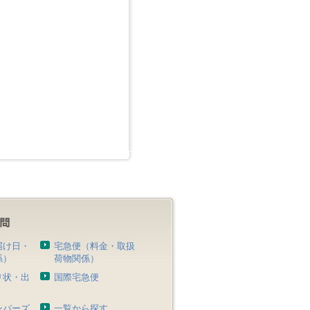
届け日・
宅急便（料金・取扱
係）
荷物関係）
り状・出
国際宅急便
）
ンバーズ
一覧から探す