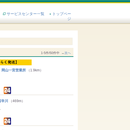
サービスセンター一覧
トップペー
ジ
1-5件/50件中 →
次へ
 岡山一宮営業所
（1.9km）
西辛川
（469m）
１