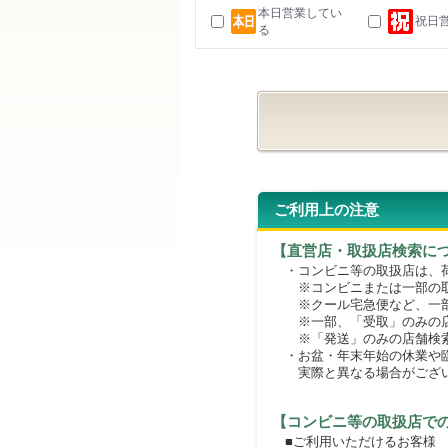
本日営業してい
祝日
る
ご利用上の注意
【直営店・取扱店検索に
・コンビニ等の取扱店は、荷
※コンビニまたは一部の取扱
※クール宅急便など、一部
※一部、「受取」のみの店
※「発送」のみの店舗検索
・お盆・年末年始の休業や臨
実際と異なる場合がござ
【コンビニ等の取扱店で
■ご利用いただけるお客様