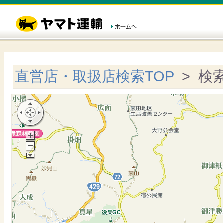
直営店・取扱店検索TOP
> 検