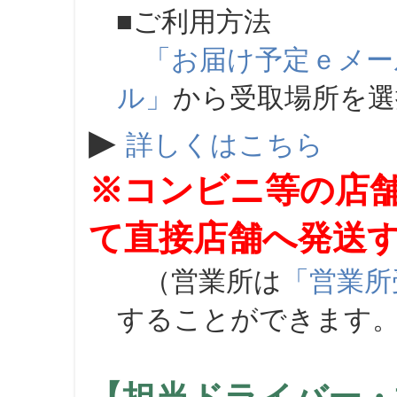
■ご利用方法
「お届け予定ｅメー
ル」
から受取場所を
▶
詳しくはこちら
※コンビニ等の店
て直接店舗へ発送
（営業所は
「営業所
することができます