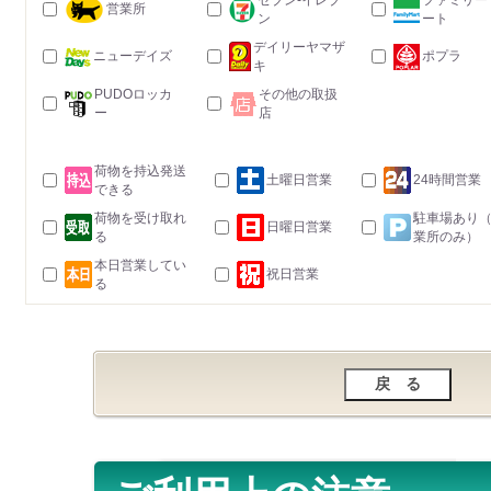
セブン-イレブ
ファミリー
営業所
ン
ート
デイリーヤマザ
ニューデイズ
ポプラ
キ
PUDOロッカ
その他の取扱
ー
店
荷物を持込発送
土曜日営業
24時間営業
できる
荷物を受け取れ
駐車場あり
日曜日営業
る
業所のみ）
本日営業してい
祝日営業
る