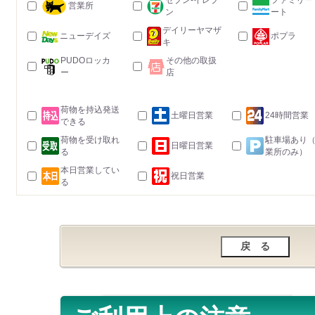
セブン-イレブ
ファミリー
営業所
ン
ート
デイリーヤマザ
ニューデイズ
ポプラ
キ
PUDOロッカ
その他の取扱
ー
店
荷物を持込発送
土曜日営業
24時間営業
できる
荷物を受け取れ
駐車場あり
日曜日営業
る
業所のみ）
本日営業してい
祝日営業
る