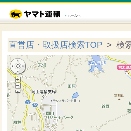
直営店・取扱店検索TOP
> 検