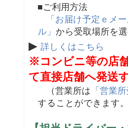
■ご利用方法
「お届け予定ｅメー
ル」
から受取場所を
▶
詳しくはこちら
※コンビニ等の店
て直接店舗へ発送
（営業所は
「営業所
することができます