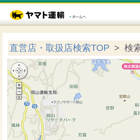
直営店・取扱店検索TOP
> 検