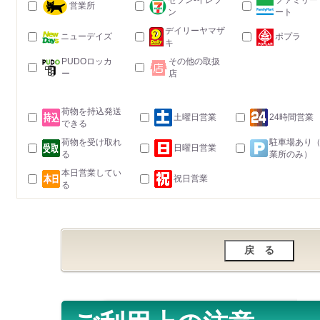
セブン-イレブ
ファミリー
営業所
ン
ート
デイリーヤマザ
ニューデイズ
ポプラ
キ
PUDOロッカ
その他の取扱
ー
店
荷物を持込発送
土曜日営業
24時間営業
できる
荷物を受け取れ
駐車場あり
日曜日営業
る
業所のみ）
本日営業してい
祝日営業
る