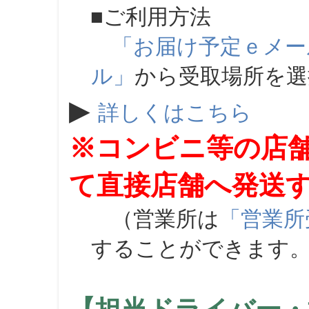
■ご利用方法
「お届け予定ｅメー
ル」
から受取場所を
▶
詳しくはこちら
※コンビニ等の店
て直接店舗へ発送
（営業所は
「営業所
することができます