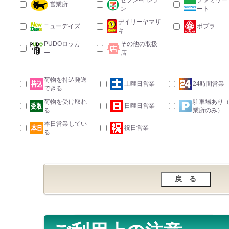
セブン-イレブ
ファミリー
営業所
ン
ート
デイリーヤマザ
ニューデイズ
ポプラ
キ
PUDOロッカ
その他の取扱
ー
店
荷物を持込発送
土曜日営業
24時間営業
できる
荷物を受け取れ
駐車場あり
日曜日営業
る
業所のみ）
本日営業してい
祝日営業
る