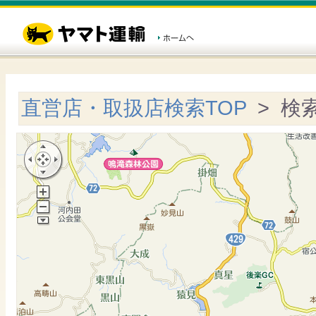
直営店・取扱店検索TOP
> 検