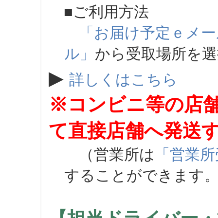
■ご利用方法
「お届け予定ｅメー
ル」
から受取場所を
▶
詳しくはこちら
※コンビニ等の店
て直接店舗へ発送
（営業所は
「営業所
することができます