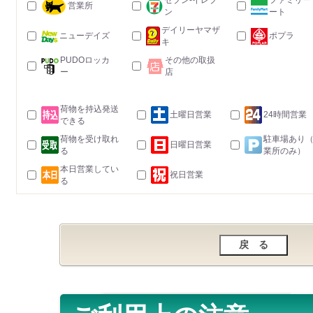
セブン-イレブ
ファミリー
営業所
ン
ート
デイリーヤマザ
ニューデイズ
ポプラ
キ
PUDOロッカ
その他の取扱
ー
店
荷物を持込発送
土曜日営業
24時間営業
できる
荷物を受け取れ
駐車場あり
日曜日営業
る
業所のみ）
本日営業してい
祝日営業
る