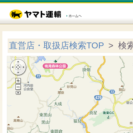
直営店・取扱店検索TOP
> 検