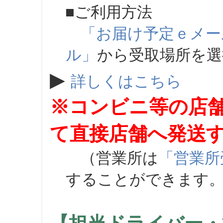
■ご利用方法
「お届け予定ｅメー
ル」
から受取場所を
▶
詳しくはこちら
※コンビニ等の店
て直接店舗へ発送
（営業所は
「営業所
することができます