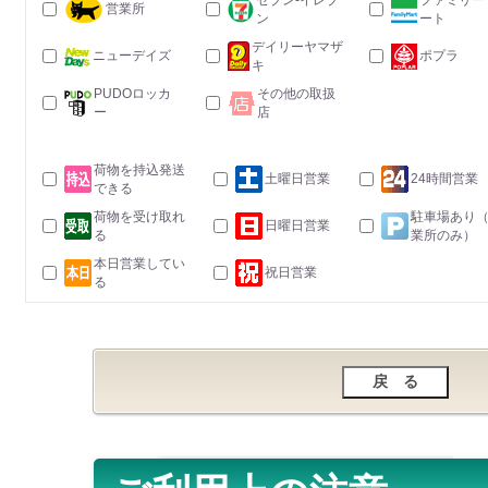
セブン-イレブ
ファミリー
営業所
ン
ート
デイリーヤマザ
ニューデイズ
ポプラ
キ
PUDOロッカ
その他の取扱
ー
店
荷物を持込発送
土曜日営業
24時間営業
できる
荷物を受け取れ
駐車場あり
日曜日営業
る
業所のみ）
本日営業してい
祝日営業
る