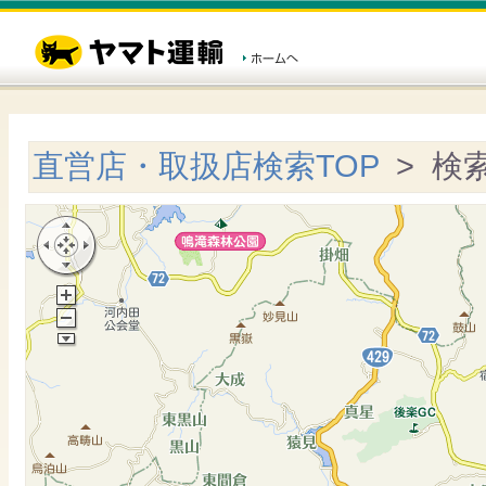
直営店・取扱店検索TOP
> 検