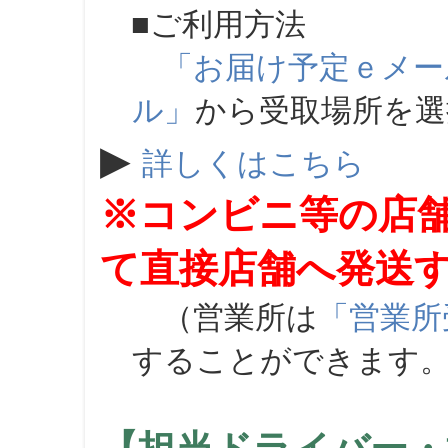
■ご利用方法
「お届け予定ｅメー
ル」
から受取場所を
▶
詳しくはこちら
※コンビニ等の店
て直接店舗へ発送
（営業所は
「営業所
することができます