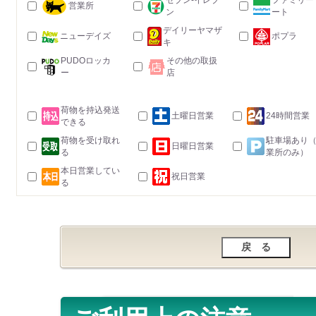
セブン-イレブ
ファミリー
営業所
ン
ート
デイリーヤマザ
ニューデイズ
ポプラ
キ
PUDOロッカ
その他の取扱
ー
店
荷物を持込発送
土曜日営業
24時間営業
できる
荷物を受け取れ
駐車場あり
日曜日営業
る
業所のみ）
本日営業してい
祝日営業
る