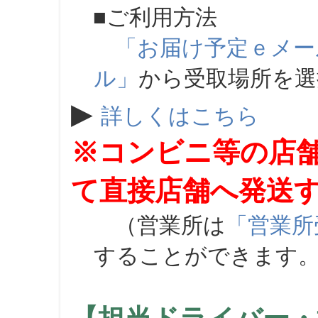
■ご利用方法
「お届け予定ｅメー
ル」
から受取場所を
▶
詳しくはこちら
※コンビニ等の店
て直接店舗へ発送
（営業所は
「営業所
することができます