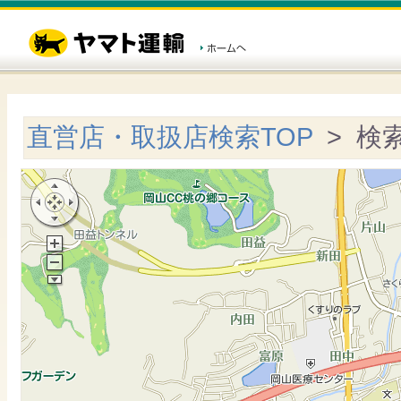
直営店・取扱店検索TOP
> 検