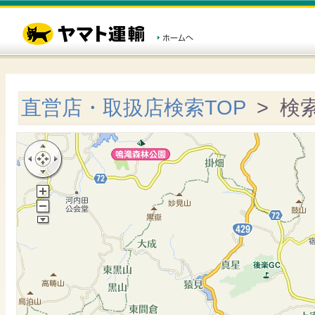
直営店・取扱店検索TOP
> 検