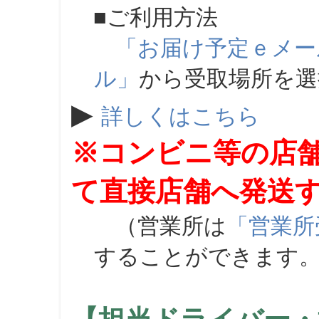
■ご利用方法
「お届け予定ｅメー
ル」
から受取場所を
▶
詳しくはこちら
※コンビニ等の店
て直接店舗へ発送
（営業所は
「営業所
することができます