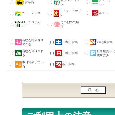
セブン-イレブ
ファミリー
営業所
ン
ート
デイリーヤマザ
ニューデイズ
ポプラ
キ
PUDOロッカ
その他の取扱
ー
店
荷物を持込発送
土曜日営業
24時間営業
できる
荷物を受け取れ
駐車場あり
日曜日営業
る
業所のみ）
本日営業してい
祝日営業
る