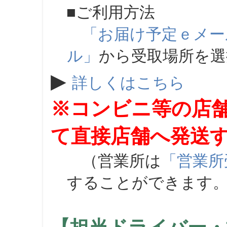
■ご利用方法
「お届け予定ｅメー
ル」
から受取場所を
▶
詳しくはこちら
※コンビニ等の店
て直接店舗へ発送
（営業所は
「営業所
することができます