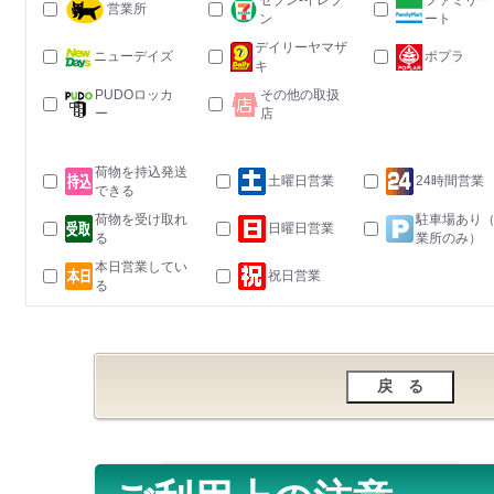
セブン-イレブ
ファミリー
営業所
ン
ート
デイリーヤマザ
ニューデイズ
ポプラ
キ
PUDOロッカ
その他の取扱
ー
店
荷物を持込発送
土曜日営業
24時間営業
できる
荷物を受け取れ
駐車場あり
日曜日営業
る
業所のみ）
本日営業してい
祝日営業
る