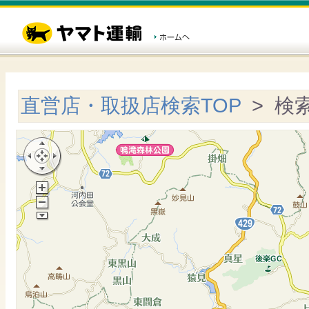
直営店・取扱店検索TOP
> 検