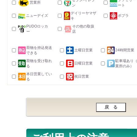
セブン-イレブ
ファミリー
営業所
ン
ート
デイリーヤマザ
ニューデイズ
ポプラ
キ
PUDOロッカ
その他の取扱
ー
店
荷物を持込発送
土曜日営業
24時間営業
できる
荷物を受け取れ
駐車場あり
日曜日営業
る
業所のみ）
本日営業してい
祝日営業
る