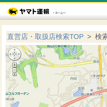
直営店・取扱店検索TOP
> 検