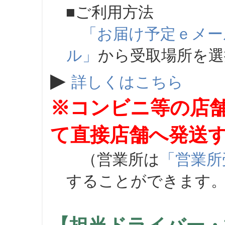
■ご利用方法
「お届け予定ｅメー
ル」
から受取場所を
▶
詳しくはこちら
※コンビニ等の店
て直接店舗へ発送
（営業所は
「営業所
することができます