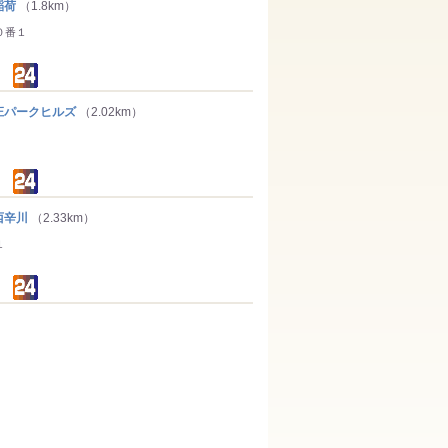
稲荷
（1.8km）
０番１
パークヒルズ
（2.02km）
西辛川
（2.33km）
１