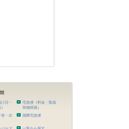
届け日・
宅急便（料金・取扱
係）
荷物関係）
り状・出
国際宅急便
）
ンバーズ
一覧から探す