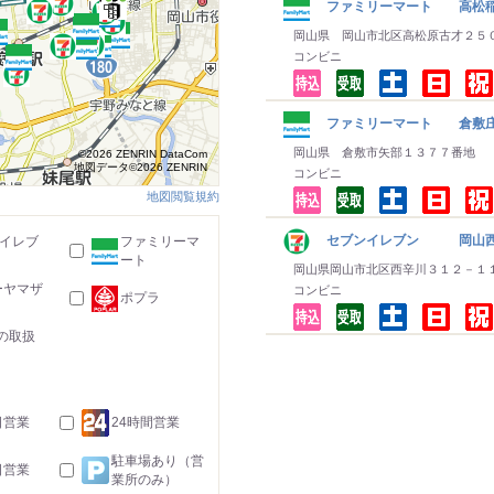
ファミリーマート 高松
岡山県 岡山市北区高松原古才２５
コンビニ
ファミリーマート 倉敷庄
岡山県 倉敷市矢部１３７７番地
©2026 ZENRIN DataCom
地図データ©2026 ZENRIN
コンビニ
地図閲覧規約
セブンイレブン 岡山
-イレブ
ファミリーマ
ート
岡山県岡山市北区西辛川３１２－１
ーヤマザ
コンビニ
ポプラ
の取扱
日営業
24時間営業
駐車場あり（営
日営業
業所のみ）