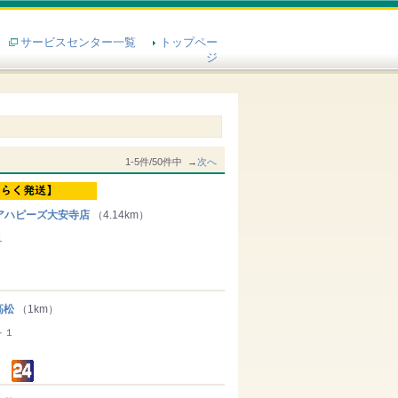
サービスセンター一覧
トップペー
ジ
1-5件/50件中 →
次へ
アハピーズ大安寺店
（4.14km）
１
高松
（1km）
－１