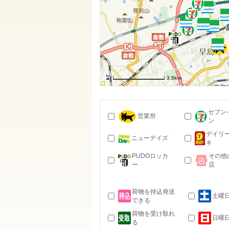
3.5km
セブン
営業所
ン
デイリ
ニューデイズ
キ
PUDOロッカ
その他
ー
店
荷物を持込発送
土曜
できる
荷物を受け取れ
日曜
る