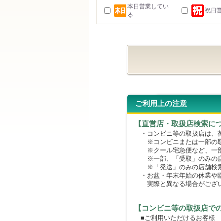
本日営業してい
祝日
る
ご利用上の注意
【直営店・取扱店検索に
・コンビニ等の取扱店は、荷
※コンビニまたは一部の取扱
※クール宅急便など、一部
※一部、「受取」のみの店
※「発送」のみの店舗検索
・お盆・年末年始の休業や臨
実際と異なる場合がござ
【コンビニ等の取扱店で
■ご利用いただけるお客様