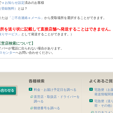
で
ｅお知らせ設定
済みのお客様
（登録無料）
とは？
または
「ご不在連絡ｅメール」
から受取場所を選択することができます。
所を送り状に記載して直接店舗へ発送することはできません。
取りサービス」
として発送することができます。）
直営店検索について】
バーが電話に出られない場合があります。
スセンター
へお問い合わせください。
料金・お届け予定日を調べる
宅急便（お
発送情報関
直営店・取扱店・ドライバーを
宅急便（送
調べる
荷・その他
郵便番号を調べる
クロネコメ