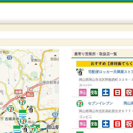
最寄り営業所・取扱店一覧
宅配便ロッカー天満屋スト
岡山県岡山市北区野殿西町３２９－
スーパー
セブンイレブン 岡山
岡山県岡山市北区高松原古才６７７
コンビニ