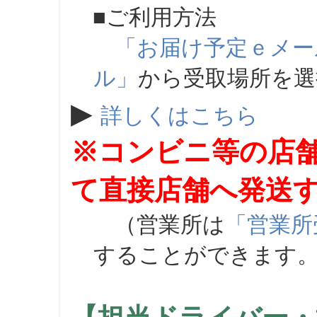
■ご利用方法
「お届け予定ｅメー
ル」
から受取場所を
▶
詳しくはこちら
※コンビニ等の店
て直接店舗へ発送
（営業所は
「営業所
することができます