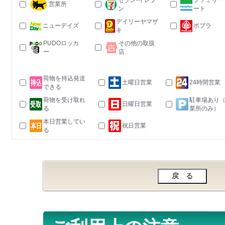
セブン-イレブ
ファミリー
営業所
ン
ート
デイリーヤマザ
ニューデイズ
ポプラ
キ
PUDOロッカ
その他の取扱
ー
店
荷物を持込発送
土曜日営業
24時間営業
できる
荷物を受け取れ
駐車場あり
日曜日営業
る
業所のみ）
本日営業してい
祝日営業
る