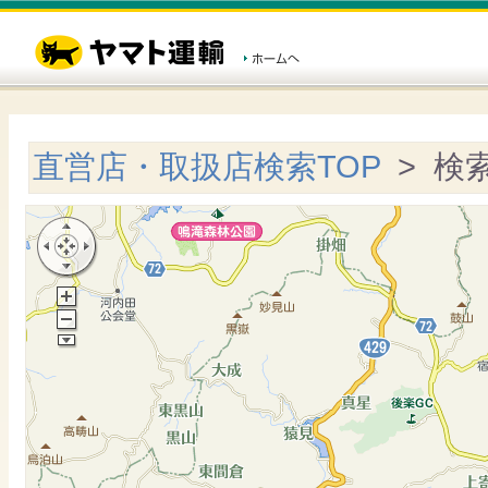
直営店・取扱店検索TOP
> 検