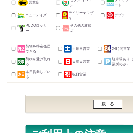
セブン-イレブ
ファミリー
営業所
ン
ート
デイリーヤマザ
ニューデイズ
ポプラ
キ
PUDOロッカ
その他の取扱
ー
店
荷物を持込発送
土曜日営業
24時間営業
できる
荷物を受け取れ
駐車場あり
日曜日営業
る
業所のみ）
本日営業してい
祝日営業
る