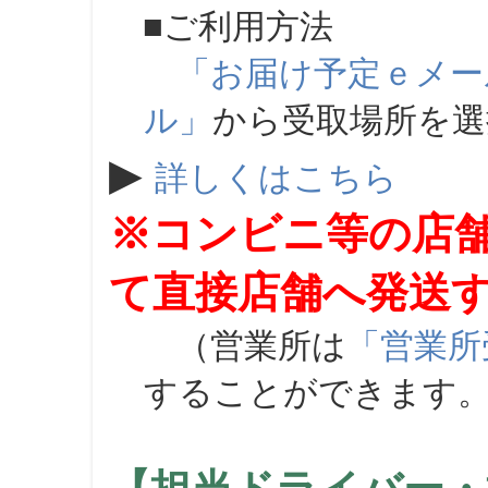
■ご利用方法
「お届け予定ｅメー
ル」
から受取場所を
▶
詳しくはこちら
※コンビニ等の店
て直接店舗へ発送
（営業所は
「営業所
することができます