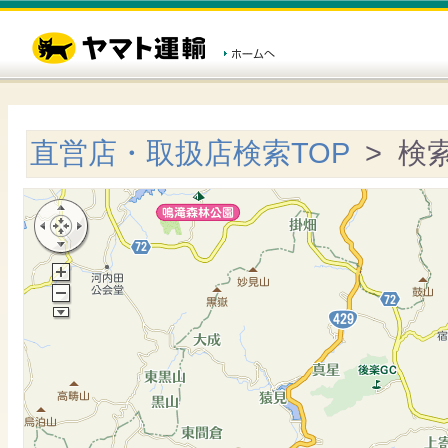
直営店・取扱店検索TOP
> 検