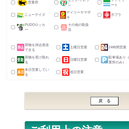
セブン-イレブ
ファミリー
営業所
ン
ート
デイリーヤマザ
ニューデイズ
ポプラ
キ
PUDOロッカ
その他の取扱
ー
店
荷物を持込発送
土曜日営業
24時間営業
できる
荷物を受け取れ
駐車場あり
日曜日営業
る
業所のみ）
本日営業してい
祝日営業
る