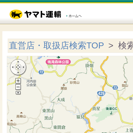
直営店・取扱店検索TOP
> 検