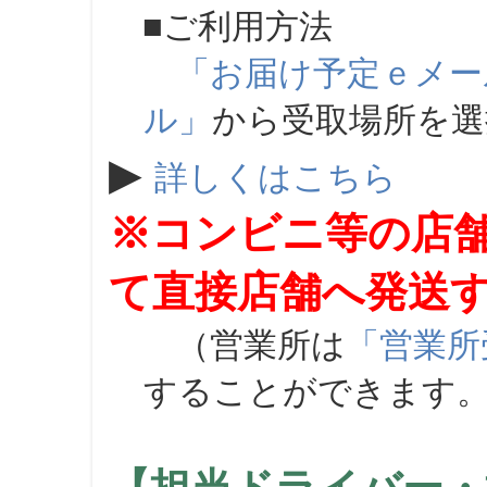
■ご利用方法
「お届け予定ｅメー
ル」
から受取場所を
▶
詳しくはこちら
※コンビニ等の店
て直接店舗へ発送
（営業所は
「営業所
することができます