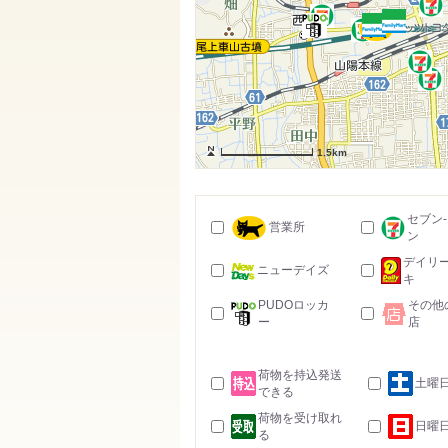
1.5km
セブン
営業所
ン
デイリ
ニューデイズ
キ
PUDOロッカ
その他
ー
店
荷物を持込発送
土曜
できる
荷物を受け取れ
日曜
る