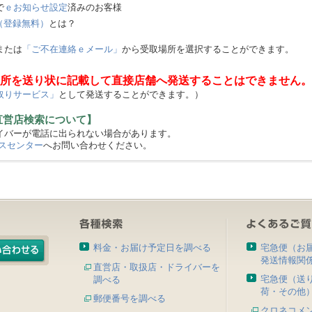
で
ｅお知らせ設定
済みのお客様
（登録無料）
とは？
または
「ご不在連絡ｅメール」
から受取場所を選択することができます。
所を送り状に記載して直接店舗へ発送することはできません。
取りサービス」
として発送することができます。）
直営店検索について】
バーが電話に出られない場合があります。
スセンター
へお問い合わせください。
料金・お届け予定日を調べる
宅急便（お
発送情報関
直営店・取扱店・ドライバーを
宅急便（送
調べる
荷・その他
郵便番号を調べる
クロネコメ