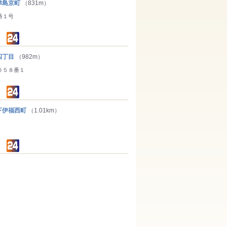
島京町
（831m）
番１号
四丁目
（982m）
０５８番１
伊福西町
（1.01km）