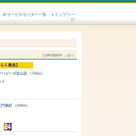
サービスセンター一覧
トップペー
ジ
1-5件/50件中 →
次へ
アハピーズ京山店
（746m）
４６
門東町
（698m）