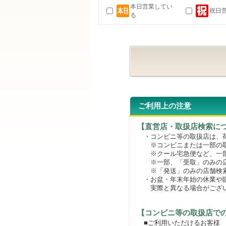
本日営業してい
祝日
る
ご利用上の注意
【直営店・取扱店検索に
・コンビニ等の取扱店は、荷
※コンビニまたは一部の取扱
※クール宅急便など、一部
※一部、「受取」のみの店
※「発送」のみの店舗検索
・お盆・年末年始の休業や臨
実際と異なる場合がござ
【コンビニ等の取扱店で
■ご利用いただけるお客様