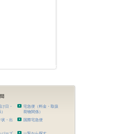
届け日・
宅急便（料金・取扱
係）
荷物関係）
り状・出
国際宅急便
）
ンバーズ
一覧から探す