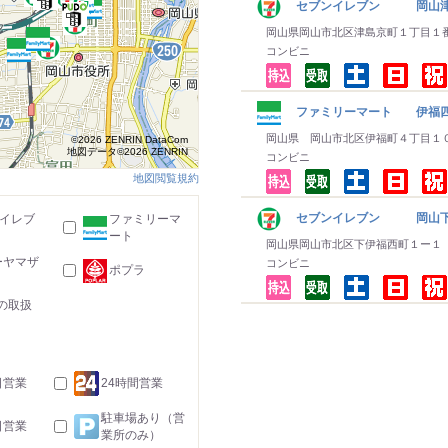
セブンイレブン 岡山津
岡山県岡山市北区津島京町１丁目１
コンビニ
ファミリーマート 伊福
岡山県 岡山市北区伊福町４丁目１
©2026 ZENRIN DataCom
地図データ©2026 ZENRIN
コンビニ
地図閲覧規約
セブンイレブン 岡山下
-イレブ
ファミリーマ
ート
岡山県岡山市北区下伊福西町１ー１
ーヤマザ
コンビニ
ポプラ
の取扱
日営業
24時間営業
駐車場あり（営
日営業
業所のみ）