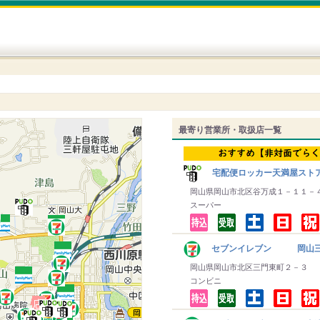
最寄り営業所・取扱店一覧
宅配便ロッカー天満屋スト
岡山県岡山市北区谷万成１－１１－
スーパー
セブンイレブン 岡山三
岡山県岡山市北区三門東町２－３
コンビニ