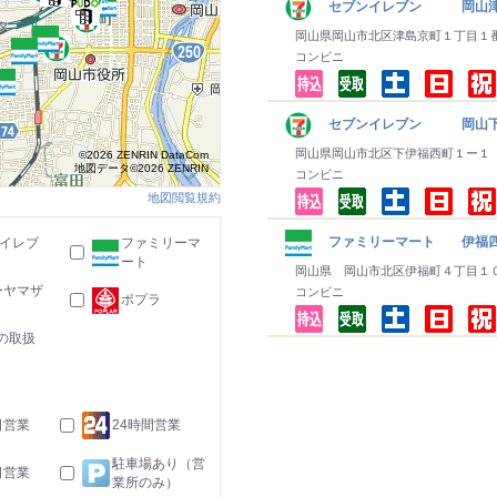
セブンイレブン 岡山津
岡山県岡山市北区津島京町１丁目１
コンビニ
セブンイレブン 岡山下
岡山県岡山市北区下伊福西町１ー１
©2026 ZENRIN DataCom
地図データ©2026 ZENRIN
コンビニ
地図閲覧規約
ファミリーマート 伊福
-イレブ
ファミリーマ
ート
岡山県 岡山市北区伊福町４丁目１
ーヤマザ
コンビニ
ポプラ
の取扱
日営業
24時間営業
駐車場あり（営
日営業
業所のみ）