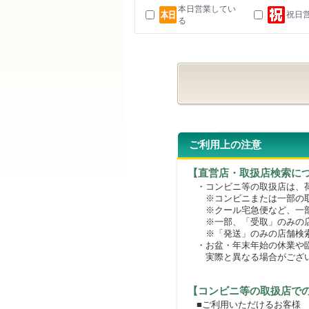
本日営業してい
祝日
る
ご利用上の注意
【直営店・取扱店検索に
・コンビニ等の取扱店は、荷
※コンビニまたは一部の取扱
※クール宅急便など、一部
※一部、「受取」のみの店
※「発送」のみの店舗検索
・お盆・年末年始の休業や臨
実際と異なる場合がござ
【コンビニ等の取扱店で
■ご利用いただけるお客様