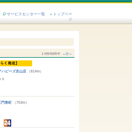
サービスセンター一覧
トップペー
ジ
1-5件/50件中 →
次へ
アハピーズ京山店
（814m）
４６
門東町
（703m）