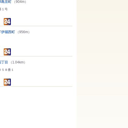
島京町
（904m）
番１号
伊福西町
（956m）
四丁目
（1.04km）
０５８番１