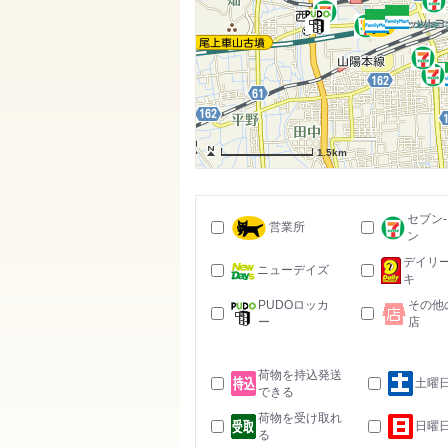
1.5km
セブン
営業所
ン
デイリ
ニューデイズ
キ
PUDOロッカ
その他
ー
店
荷物を持込発送
土曜
できる
荷物を受け取れ
日曜
る