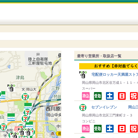
最寄り営業所・取扱店一覧
宅配便ロッカー天満屋スト
岡山県岡山市北区谷万成１－１１－
スーパー
セブンイレブン 岡山三
岡山県岡山市北区三門東町２－３
コンビニ