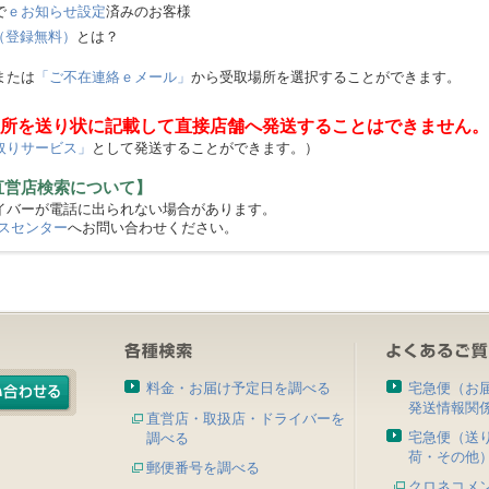
で
ｅお知らせ設定
済みのお客様
（登録無料）
とは？
または
「ご不在連絡ｅメール」
から受取場所を選択することができます。
所を送り状に記載して直接店舗へ発送することはできません。
取りサービス」
として発送することができます。）
直営店検索について】
バーが電話に出られない場合があります。
スセンター
へお問い合わせください。
料金・お届け予定日を調べる
宅急便（お
発送情報関
直営店・取扱店・ドライバーを
宅急便（送
調べる
荷・その他
郵便番号を調べる
クロネコメ