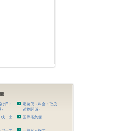
届け日・
宅急便（料金・取扱
係）
荷物関係）
り状・出
国際宅急便
）
ンバーズ
一覧から探す