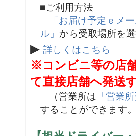
■ご利用方法
「お届け予定ｅメー
ル」
から受取場所を
▶
詳しくはこちら
※コンビニ等の店
て直接店舗へ発送
（営業所は
「営業所
することができます