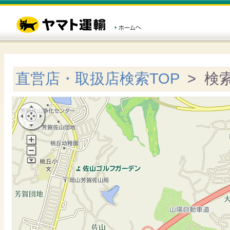
直営店・取扱店検索TOP
> 検