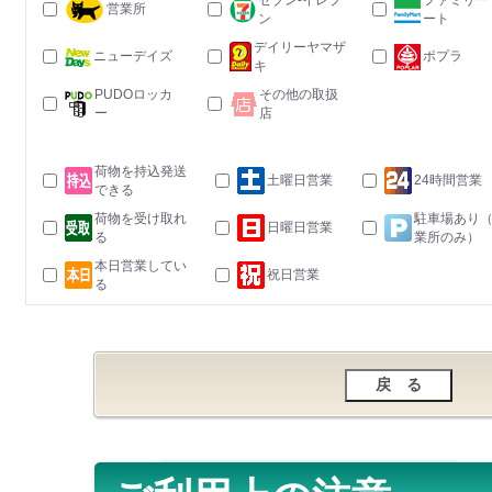
セブン-イレブ
ファミリー
営業所
ン
ート
デイリーヤマザ
ニューデイズ
ポプラ
キ
PUDOロッカ
その他の取扱
ー
店
荷物を持込発送
土曜日営業
24時間営業
できる
荷物を受け取れ
駐車場あり
日曜日営業
る
業所のみ）
本日営業してい
祝日営業
る