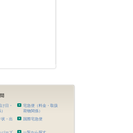
届け日・
宅急便（料金・取扱
係）
荷物関係）
り状・出
国際宅急便
）
ンバーズ
一覧から探す