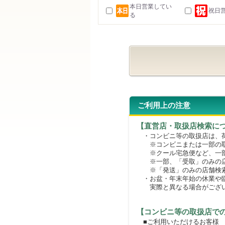
本日営業してい
祝日
る
ご利用上の注意
【直営店・取扱店検索に
・コンビニ等の取扱店は、荷
※コンビニまたは一部の取扱
※クール宅急便など、一部
※一部、「受取」のみの店
※「発送」のみの店舗検索
・お盆・年末年始の休業や臨
実際と異なる場合がござ
【コンビニ等の取扱店で
■ご利用いただけるお客様