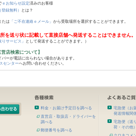
で
ｅお知らせ設定
済みのお客様
（登録無料）
とは？
または
「ご不在連絡ｅメール」
から受取場所を選択することができます。
所を送り状に記載して直接店舗へ発送することはできません。
取りサービス」
として発送することができます。）
直営店検索について】
バーが電話に出られない場合があります。
スセンター
へお問い合わせください。
料金・お届け予定日を調べる
宅急便（お
発送情報関
直営店・取扱店・ドライバーを
宅急便（送
調べる
荷・その他
郵便番号を調べる
クロネコメ