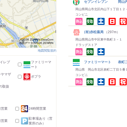
セブンイレブン 岡山内
岡山県岡山市北区内山下１丁目１２
コンビニ
(有)赤松薬局
（297m）
岡山県岡山市中区東中島町３－１
©2026 ZENRIN DataCom
地図データ©2026 ZENRIN
ドラッグストア
地図閲覧規約
-イレブ
ファミリーマ
ファミリーマート 表町
ート
岡山県 岡山市北区表町二丁目５番
ーヤマザ
コンビニ
ポプラ
の取扱
日営業
24時間営業
駐車場あり（営
日営業
業所のみ）