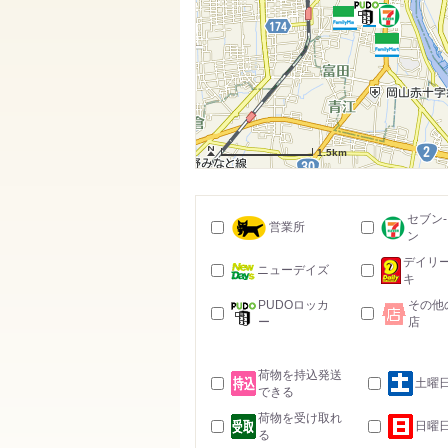
1.5km
セブン
営業所
ン
デイリ
ニューデイズ
キ
PUDOロッカ
その他
ー
店
荷物を持込発送
土曜
できる
荷物を受け取れ
日曜
る