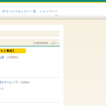
サービスセンター一覧
トップペー
ジ
1-5件/50件中 →
次へ
山店
（1.02km）
ＤＰハレノワ
（226m）
５０