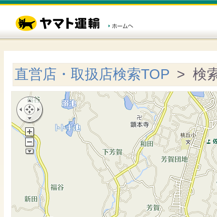
直営店・取扱店検索TOP
> 検