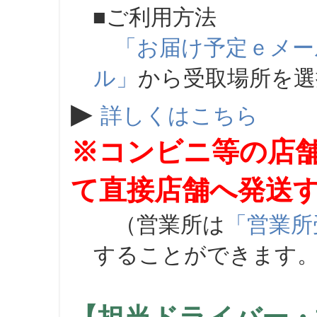
■ご利用方法
「お届け予定ｅメー
ル」
から受取場所を
▶
詳しくはこちら
※コンビニ等の店
て直接店舗へ発送
（営業所は
「営業所
することができます