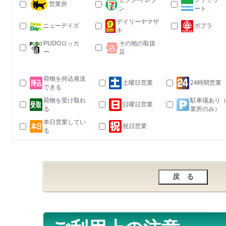
セブン-イレブ
ファミリー
営業所
ン
ート
デイリーヤマザ
ニューデイズ
ポプラ
キ
PUDOロッカ
その他の取扱
ー
店
荷物を持込発送
土曜日営業
24時間営業
できる
荷物を受け取れ
駐車場あり
日曜日営業
る
業所のみ）
本日営業してい
祝日営業
る