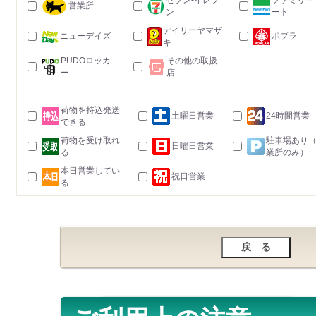
セブン-イレブ
ファミリー
営業所
ン
ート
デイリーヤマザ
ニューデイズ
ポプラ
キ
PUDOロッカ
その他の取扱
ー
店
荷物を持込発送
土曜日営業
24時間営業
できる
荷物を受け取れ
駐車場あり
日曜日営業
る
業所のみ）
本日営業してい
祝日営業
る