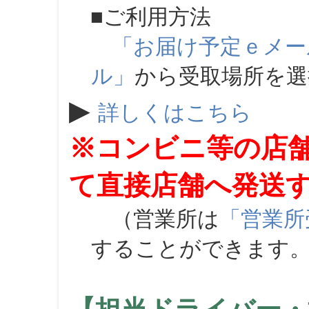
■ご利用方法
「お届け予定ｅメー
ル」
から受取場所を
▶
詳しくはこちら
※コンビニ等の店
て直接店舗へ発送
（営業所は
「営業所
することができます