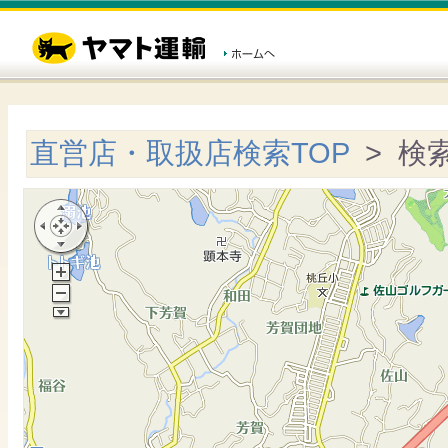
直営店・取扱店検索TOP
> 検