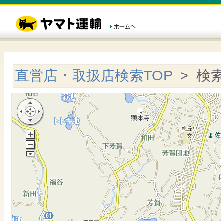
直営店・取扱店検索TOP
> 検