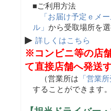
■ご利用方法
「お届け予定ｅメー
ル」
から受取場所を
▶
詳しくはこちら
※コンビニ等の店
て直接店舗へ発送
（営業所は
「営業所
することができます