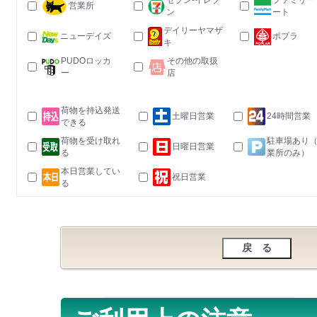
セブン-イレブ
ファミリー
営業所
ン
ート
デイリーヤマザ
ニューデイズ
ポプラ
キ
PUDOロッカ
その他の取扱
ー
店
荷物を持込発送
土曜日営業
24時間営業
できる
荷物を受け取れ
駐車場あり
日曜日営業
る
業所のみ）
本日営業してい
祝日営業
る