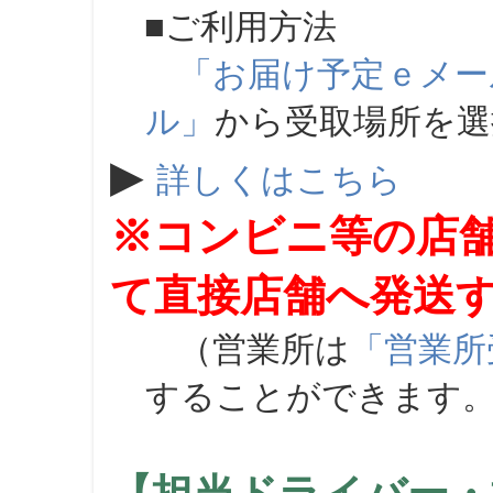
■ご利用方法
「お届け予定ｅメー
ル」
から受取場所を
▶
詳しくはこちら
※コンビニ等の店
て直接店舗へ発送
（営業所は
「営業所
することができます