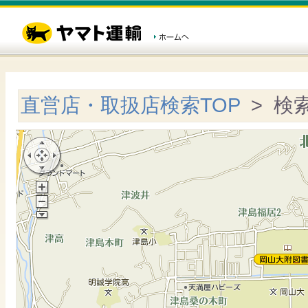
直営店・取扱店検索TOP
> 検