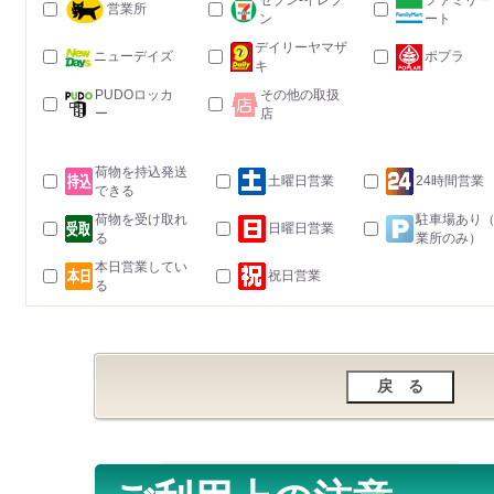
セブン-イレブ
ファミリー
営業所
ン
ート
デイリーヤマザ
ニューデイズ
ポプラ
キ
PUDOロッカ
その他の取扱
ー
店
荷物を持込発送
土曜日営業
24時間営業
できる
荷物を受け取れ
駐車場あり
日曜日営業
る
業所のみ）
本日営業してい
祝日営業
る