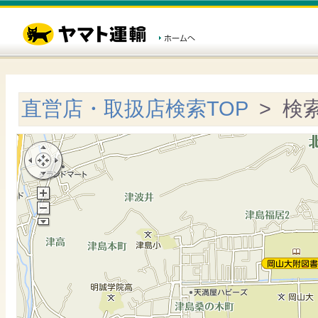
直営店・取扱店検索TOP
> 検