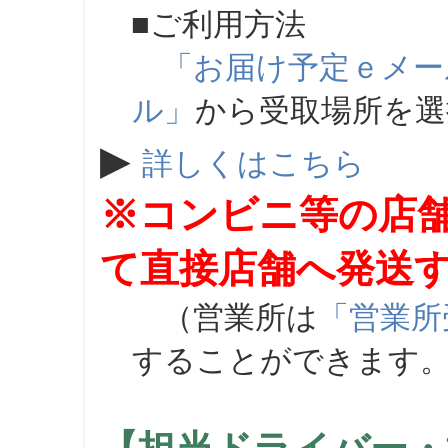
■ご利用方法
「お届け予定ｅメー
ル」
から受取場所を
▶
詳しくはこちら
※コンビニ等の店
て直接店舗へ発送
（営業所は
「営業所
することができます