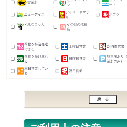
セブン-イレブ
ファミリー
営業所
ン
ート
デイリーヤマザ
ニューデイズ
ポプラ
キ
PUDOロッカ
その他の取扱
ー
店
荷物を持込発送
土曜日営業
24時間営業
できる
荷物を受け取れ
駐車場あり
日曜日営業
る
業所のみ）
本日営業してい
祝日営業
る