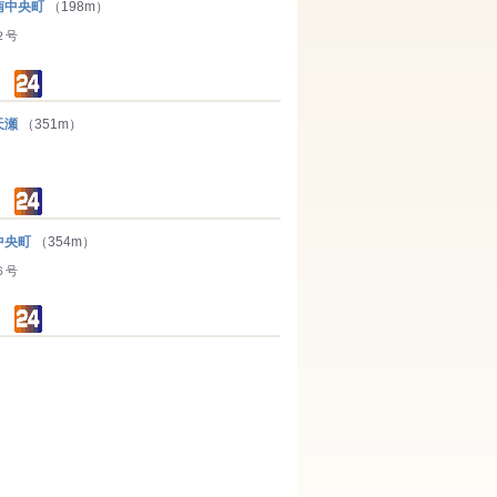
南中央町
（198m）
２号
天瀬
（351m）
中央町
（354m）
６号