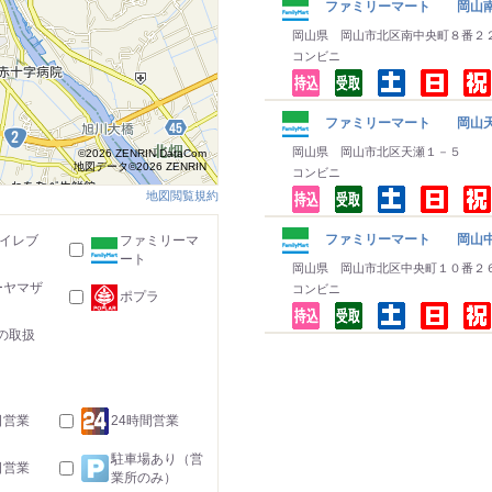
ファミリーマート 岡山
岡山県 岡山市北区南中央町８番２
コンビニ
ファミリーマート 岡山
岡山県 岡山市北区天瀬１－５
©2026 ZENRIN DataCom
地図データ©2026 ZENRIN
コンビニ
地図閲覧規約
ファミリーマート 岡山
-イレブ
ファミリーマ
ート
岡山県 岡山市北区中央町１０番２
ーヤマザ
コンビニ
ポプラ
の取扱
日営業
24時間営業
駐車場あり（営
日営業
業所のみ）