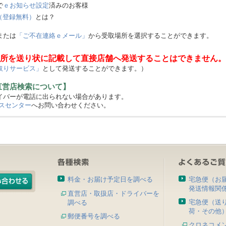
で
ｅお知らせ設定
済みのお客様
（登録無料）
とは？
または
「ご不在連絡ｅメール」
から受取場所を選択することができます。
所を送り状に記載して直接店舗へ発送することはできません。
取りサービス」
として発送することができます。）
直営店検索について】
バーが電話に出られない場合があります。
スセンター
へお問い合わせください。
料金・お届け予定日を調べる
宅急便（お
発送情報関
直営店・取扱店・ドライバーを
宅急便（送
調べる
荷・その他
郵便番号を調べる
クロネコメ