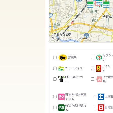
1.5km
セブン
営業所
ン
デイリ
ニューデイズ
キ
PUDOロッカ
その他
ー
店
荷物を持込発送
土曜
できる
荷物を受け取れ
日曜
る