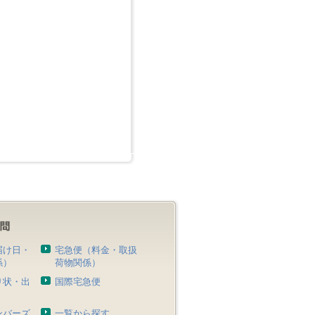
届け日・
宅急便（料金・取扱
係）
荷物関係）
り状・出
国際宅急便
）
ンバーズ
一覧から探す