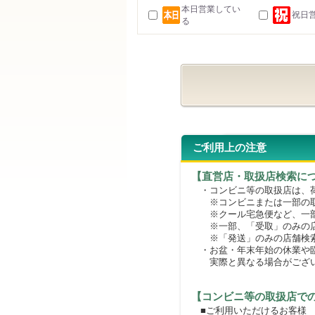
本日営業してい
祝日
る
ご利用上の注意
【直営店・取扱店検索に
・コンビニ等の取扱店は、荷
※コンビニまたは一部の取扱
※クール宅急便など、一部
※一部、「受取」のみの店
※「発送」のみの店舗検索
・お盆・年末年始の休業や臨
実際と異なる場合がござ
【コンビニ等の取扱店で
■ご利用いただけるお客様