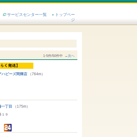
サービスセンター一覧
トップペー
ジ
1-5件/50件中 →
次へ
アハピーズ岡輝店
（764m）
橋一丁目
（175m）
番１９