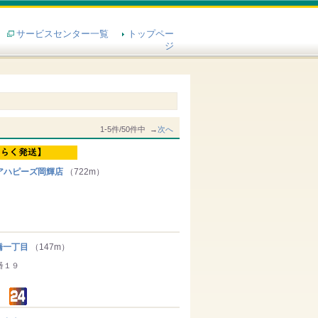
サービスセンター一覧
トップペー
ジ
1-5件/50件中 →
次へ
アハピーズ岡輝店
（722m）
橋一丁目
（147m）
番１９