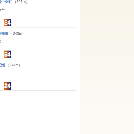
南中央町
（301m）
２号
舟橋町
（343m）
号
天瀬
（374m）