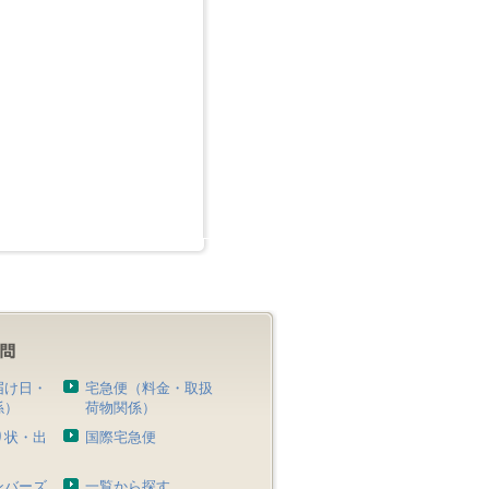
届け日・
宅急便（料金・取扱
係）
荷物関係）
り状・出
国際宅急便
）
ンバーズ
一覧から探す