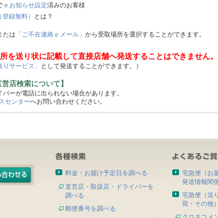
で
ｅお知らせ設定
済みのお客様
（登録無料）
とは？
または
「ご不在連絡ｅメール」
から受取場所を選択することができます。
所を送り状に記載して直接店舗へ発送することはできません。
取りサービス」
として発送することができます。）
直営店検索について】
バーが電話に出られない場合があります。
スセンター
へお問い合わせください。
料金・お届け予定日を調べる
宅急便（お
発送情報関
直営店・取扱店・ドライバーを
宅急便（送
調べる
荷・その他
郵便番号を調べる
クロネコメ