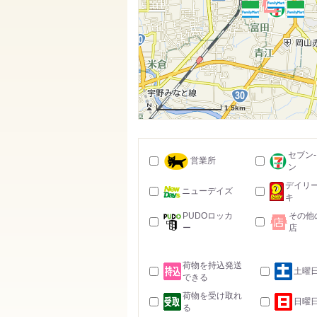
1.5km
セブン
営業所
ン
デイリ
ニューデイズ
キ
PUDOロッカ
その他
ー
店
荷物を持込発送
土曜
できる
荷物を受け取れ
日曜
る