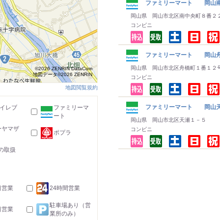
ファミリーマート 岡山
岡山県 岡山市北区南中央町８番２
コンビニ
ファミリーマート 岡山
岡山県 岡山市北区舟橋町１番１２
©2026 ZENRIN DataCom
地図データ©2026 ZENRIN
コンビニ
地図閲覧規約
ファミリーマート 岡山
-イレブ
ファミリーマ
ート
岡山県 岡山市北区天瀬１－５
ーヤマザ
コンビニ
ポプラ
の取扱
日営業
24時間営業
駐車場あり（営
日営業
業所のみ）