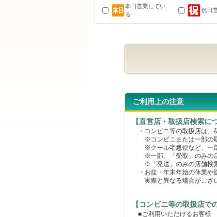
本日営業してい
祝日
る
ご利用上の注意
【直営店・取扱店検索に
・コンビニ等の取扱店は、荷
※コンビニまたは一部の取扱
※クール宅急便など、一部
※一部、「受取」のみの店
※「発送」のみの店舗検索
・お盆・年末年始の休業や臨
実際と異なる場合がござ
【コンビニ等の取扱店で
■ご利用いただけるお客様