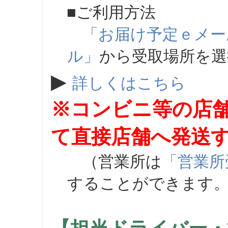
■ご利用方法
「お届け予定ｅメー
ル」
から受取場所を
▶
詳しくはこちら
※コンビニ等の店
て直接店舗へ発送
（営業所は
「営業所
することができます