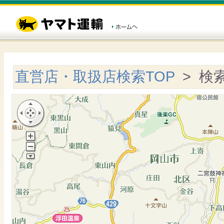
直営店・取扱店検索TOP
> 検