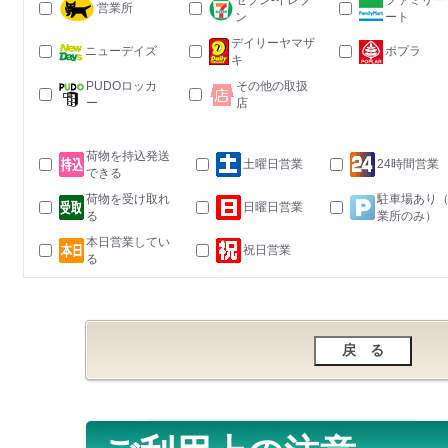
セブン-イレブ
ファミリー
営業所
ン
ート
デイリーヤマザ
ニューデイズ
ポプラ
キ
PUDOロッカ
その他の取扱
ー
店
荷物を持込発送
土曜日営業
24時間営業
できる
荷物を受け取れ
駐車場あり
日曜日営業
る
業所のみ）
本日営業してい
祝日営業
る