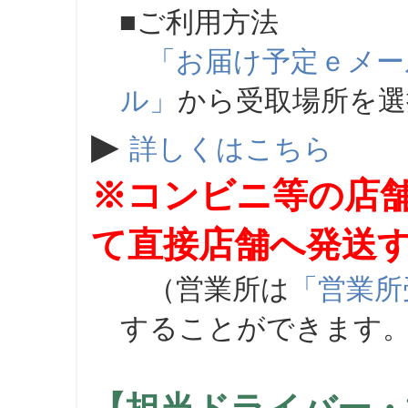
■ご利用方法
「お届け予定ｅメー
ル」
から受取場所を
▶
詳しくはこちら
※コンビニ等の店
て直接店舗へ発送
（営業所は
「営業所
することができます