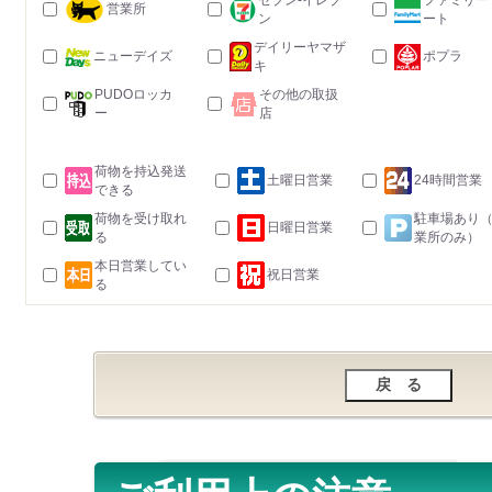
セブン-イレブ
ファミリー
営業所
ン
ート
デイリーヤマザ
ニューデイズ
ポプラ
キ
PUDOロッカ
その他の取扱
ー
店
荷物を持込発送
土曜日営業
24時間営業
できる
荷物を受け取れ
駐車場あり
日曜日営業
る
業所のみ）
本日営業してい
祝日営業
る