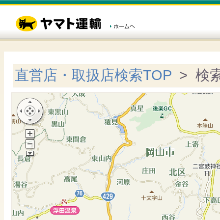
直営店・取扱店検索TOP
> 検