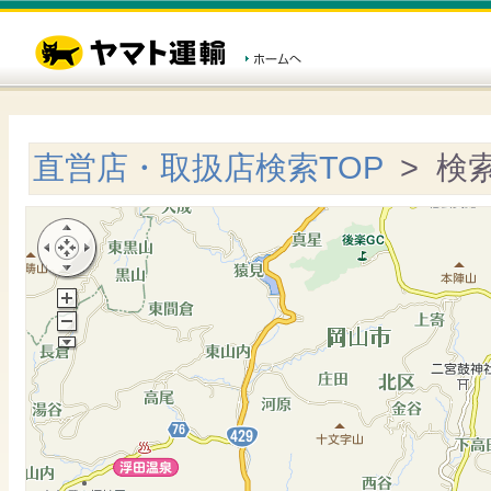
直営店・取扱店検索TOP
> 検