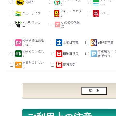
セブン-イレブ
ファミリー
営業所
ン
ート
デイリーヤマザ
ニューデイズ
ポプラ
キ
PUDOロッカ
その他の取扱
ー
店
荷物を持込発送
土曜日営業
24時間営業
できる
荷物を受け取れ
駐車場あり
日曜日営業
る
業所のみ）
本日営業してい
祝日営業
る