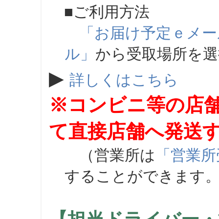
■ご利用方法
「お届け予定ｅメー
ル」
から受取場所を
▶
詳しくはこちら
※コンビニ等の店
て直接店舗へ発送
（営業所は
「営業所
することができます