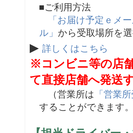
■ご利用方法
「お届け予定ｅメー
ル」
から受取場所を
▶
詳しくはこちら
※コンビニ等の店
て直接店舗へ発送
（営業所は
「営業所
することができます