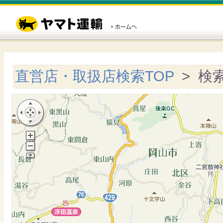
直営店・取扱店検索TOP
> 検