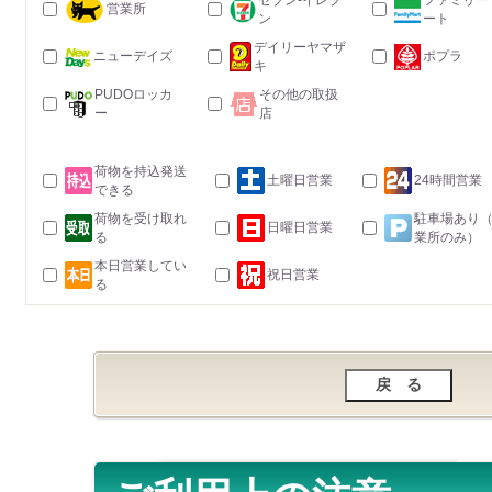
セブン-イレブ
ファミリー
営業所
ン
ート
デイリーヤマザ
ニューデイズ
ポプラ
キ
PUDOロッカ
その他の取扱
ー
店
荷物を持込発送
土曜日営業
24時間営業
できる
荷物を受け取れ
駐車場あり
日曜日営業
る
業所のみ）
本日営業してい
祝日営業
る