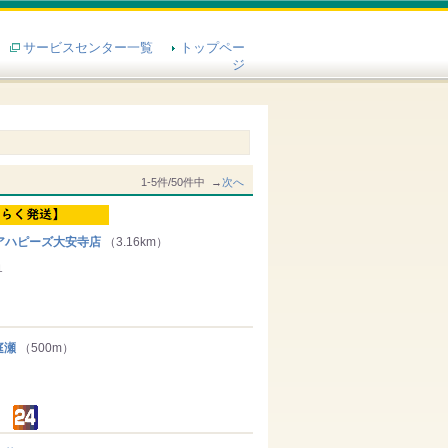
サービスセンター一覧
トップペー
ジ
1-5件/50件中 →
次へ
アハピーズ大安寺店
（3.16km）
１
庭瀬
（500m）