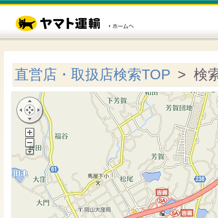
直営店・取扱店検索TOP
> 検