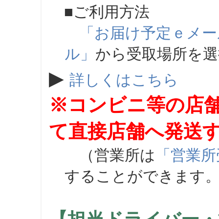
■ご利用方法
「お届け予定ｅメー
ル」
から受取場所を
▶
詳しくはこちら
※コンビニ等の店
て直接店舗へ発送
（営業所は
「営業所
することができます