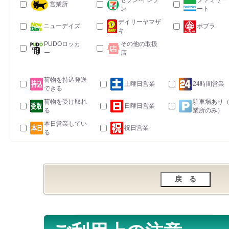
セブン-イレブ
ファミリー
営業所
ン
ート
デイリーヤマザ
ニューデイズ
ポプラ
キ
PUDOロッカ
その他の取扱
ー
店
荷物を持込発送
土曜日営業
24時間営業
できる
荷物を受け取れ
駐車場あり
日曜日営業
る
業所のみ）
本日営業してい
祝日営業
る