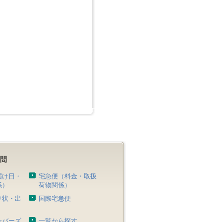
届け日・
宅急便（料金・取扱
係）
荷物関係）
り状・出
国際宅急便
）
ンバーズ
一覧から探す