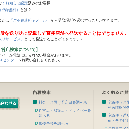
で
ｅお知らせ設定
済みのお客様
（登録無料）
とは？
または
「ご不在連絡ｅメール」
から受取場所を選択することができます。
所を送り状に記載して直接店舗へ発送することはできません。
取りサービス」
として発送することができます。）
直営店検索について】
バーが電話に出られない場合があります。
スセンター
へお問い合わせください。
料金・お届け予定日を調べる
宅急便（お
発送情報関
直営店・取扱店・ドライバーを
宅急便（送
調べる
荷・その他
郵便番号を調べる
クロネコメ