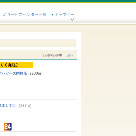
サービスセンター一覧
トップペー
ジ
1-5件/50件中 →
次へ
アハピーズ岡輝店
（900m）
江１丁目
（287m）