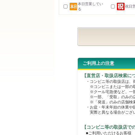
本日営業してい
祝日
る
ご利用上の注意
【直営店・取扱店検索に
・コンビニ等の取扱店は、荷
※コンビニまたは一部の取扱
※クール宅急便など、一部
※一部、「受取」のみの店
※「発送」のみの店舗検索
・お盆・年末年始の休業や臨
実際と異なる場合がござ
【コンビニ等の取扱店で
■ご利用いただけるお客様