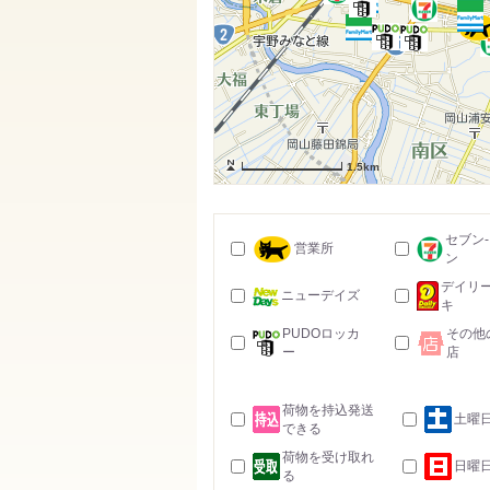
1.5km
セブン
営業所
ン
デイリ
ニューデイズ
キ
PUDOロッカ
その他
ー
店
荷物を持込発送
土曜
できる
荷物を受け取れ
日曜
る