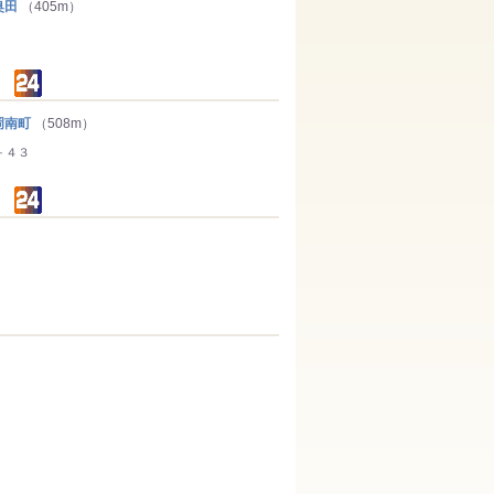
奥田
（405m）
岡南町
（508m）
－４３